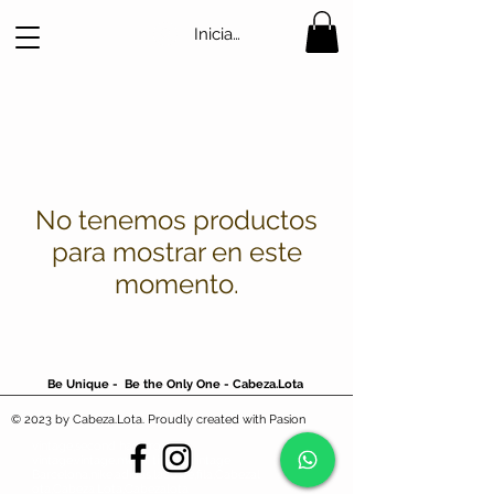
Iniciar sesión
No tenemos productos
para mostrar en este
momento.
Be Unique - Be the Only One - Cabeza.Lota
© 2023 by Cabeza.Lota. Proudly created with Pasion
vintage,second hand,ropa
vintage,vintage,mejor tienda vintage
Barcelona,nike,adidas,lacoste,fila,Cabezal
ota,Cabeza.Lota,Cabezalota