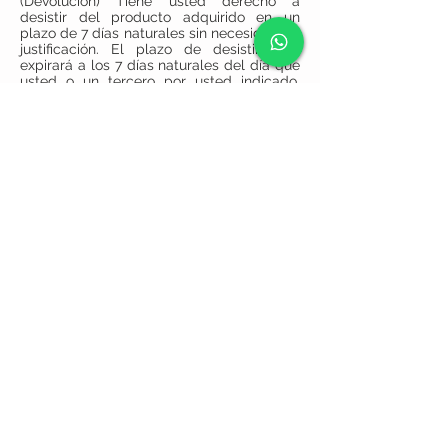
(Devolución) Tiene usted derecho a
desistir del producto adquirido en un
plazo de 7 días naturales sin necesidad de
justificación. El plazo de desistimiento
expirará a los 7 días naturales del día que
usted o un tercero por usted indicado,
distinto del transportista, adquirió la
posesión material del último de esos
productos. A. Procedimiento de
devolución LA EMPRESA no aceptará
devoluciones excepto que se cumplan los
siguientes requisitos: • El producto debe
estar en el mismo estado en que se
entregó y deberá conservar su embalaje y
etiquetado original. • El envío debe
hacerse usando las máximas protecciones
posibles para proteger el producto. Para
el supuesto que no pueda hacerse con la
bolsa con la que se entregó, el Cliente
deberá devolverlo en una bolsa o caja
protectora con el fin de que el producto
llegue al almacén de LA EMPRESA con
las máximas garantías posibles. • El
derecho de desistimiento no será
aplicable si: o El suministro de productos
confeccionados es conforme a las
especificaciones del consumidor y usuario
o claramente personalizados. Las